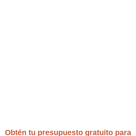
reducimos su huella ambiental. Experimente
una notable mejora en su calidad del aire
interior mediante nuestras soluciones
integrales, porque merecen respirar tranquilidad
sin comprometer sus recursos ni confort diario.
Obtén tu presupuesto gratuito para