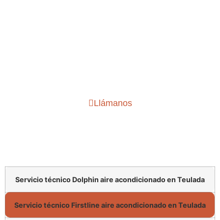
Mejor servicio de
instalación de aire
acondicionado Teulada
Llámanos
Servicio técnico Dolphin aire acondicionado en Teulada
Servicio técnico Firstline aire acondicionado en Teulada