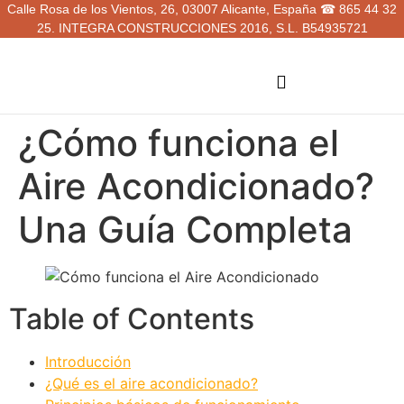
Calle Rosa de los Vientos, 26, 03007 Alicante, España ☎ 865 44 32
25. INTEGRA CONSTRUCCIONES 2016, S.L. B54935721
Áreas de servicio
¿Cómo funciona el
Aire Acondicionado?
Una Guía Completa
Table of Contents
Introducción
¿Qué es el aire acondicionado?